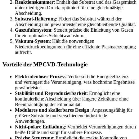
Reaktionskammer
: Enthält das Substrat und das Gasgemisch
unter niedrigem Druck, optimiert für eine gleichmäßige
Abscheidung.
Substrat-Halterung
: Fixiert das Substrat während der
Abscheidung und gewährleistet eine gleichbleibende Qualität.
Gaszufuhrsystem
: Steuert präzise die Einleitung von Gasen
für ein optimales Schichtwachstum.
Vakuum-System
: Hält die notwendigen
Niederdruckbedingungen für eine effiziente Plasmaerzeugung
aufrecht.
Vorteile der MPCVD-Technologie
Elektrodenloser Prozess
: Verbessert die Energieeffizienz
und verringert die Verunreinigung, was hochreine Ergebnisse
gewährleistet.
Stabilität und Reproduzierbarkeit
: Ermöglicht eine
kontinuierliche Abscheidung über längere Zeiträume ohne
Beeinträchtigung der Filmqualität.
Modulares und skalierbares Design
: Anpassungsfähig für
größere Substrate und verschiedene industrielle
Anwendungen.
Nicht-polare Entladung
: Vermeidet Verunreinigungen durch
heiße Drähte und sorgt für saubere Prozesse.
Präzise Steuerung
: Ermöglicht die exakte Kontrolle von