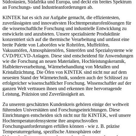
Südostasien, Südafrika und Europa, und deckt ein breites Spektrum
an Forschungs- und Industrieanforderungen ab.
KINTEK hat es sich zur Aufgabe gemacht, die effizientesten,
zuverlässigsten und innovativsten Hochtemperaturofenlösungen für
die wissenschaftliche Forschung und industrielle Entwicklung zu
entwickeln und anzubieten. Unsere spezialisierte Produktlinie
konzentriert sich auf die thermische Verarbeitung und umfasst eine
breite Palette von Laboröfen wie Rohröfen, Muffelöfen,
Vakuumöfen, Atmosphärenöfen, Sinteröfen und Spezialsysteme wie
CVD/PECVD-Anlagen. Diese sind entscheidend für Anwendungen
wie die Forschung an neuen Materialien, Hochleistungskeramik,
Halbleiterverarbeitung, Wärmebehandlung von Metallen und
Kristallzüchtung. Die Öfen von KINTEK sind nicht nur auf dem
neuesten Stand der Wärmetechnik, sondern auch der Schlüssel zu
erfolgreicher wissenschaftlicher Forschung. Wissenschaftler auf der
ganzen Welt vertrauen ihnen und erkennen ihre hervorragende
Leistung, Präzision und Zuverlässigkeit an.
Zu unserem geschätzten Kundenkreis gehören einige der weltweit
führenden Universitäten und Forschungseinrichtungen. Diese
Einrichtungen entscheiden sich nicht nur für KINTEK, weil unsere
Hochtemperaturofensysteme ihre anspruchsvollen
Forschungsanforderungen erfüllen können - wie z. B. präzise
Temperaturregelung, spezifische Atmosphären oder