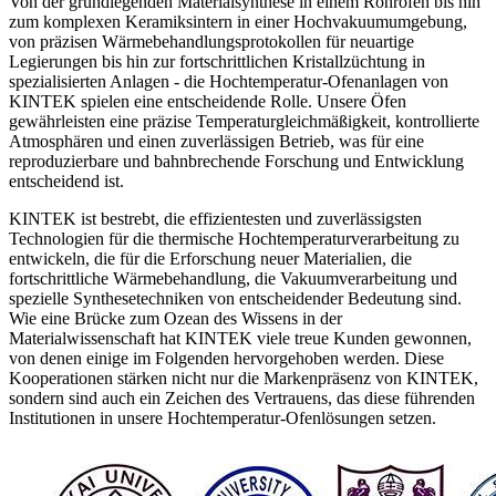
Von der grundlegenden Materialsynthese in einem Rohrofen bis hin
zum komplexen Keramiksintern in einer Hochvakuumumgebung,
von präzisen Wärmebehandlungsprotokollen für neuartige
Legierungen bis hin zur fortschrittlichen Kristallzüchtung in
spezialisierten Anlagen - die Hochtemperatur-Ofenanlagen von
KINTEK spielen eine entscheidende Rolle. Unsere Öfen
gewährleisten eine präzise Temperaturgleichmäßigkeit, kontrollierte
Atmosphären und einen zuverlässigen Betrieb, was für eine
reproduzierbare und bahnbrechende Forschung und Entwicklung
entscheidend ist.
KINTEK ist bestrebt, die effizientesten und zuverlässigsten
Technologien für die thermische Hochtemperaturverarbeitung zu
entwickeln, die für die Erforschung neuer Materialien, die
fortschrittliche Wärmebehandlung, die Vakuumverarbeitung und
spezielle Synthesetechniken von entscheidender Bedeutung sind.
Wie eine Brücke zum Ozean des Wissens in der
Materialwissenschaft hat KINTEK viele treue Kunden gewonnen,
von denen einige im Folgenden hervorgehoben werden. Diese
Kooperationen stärken nicht nur die Markenpräsenz von KINTEK,
sondern sind auch ein Zeichen des Vertrauens, das diese führenden
Institutionen in unsere Hochtemperatur-Ofenlösungen setzen.