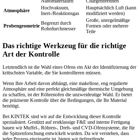
Nanomaterialien
Chargenbrennen
Hochvakuum,
Hauptsächlich Luft (kann
Atmosphäre
Inert-/Reaktionsgas
modifiziert werden)
Große, unregelmäßige
Begrenzt durch
Probengeometrie
Formen oder mehrere
Rohrdurchmesser
Teile
Das richtige Werkzeug für die richtige
Art der Kontrolle
Letztendlich ist die Wahl eines Ofens ein Akt der Identifizierung der
kritischsten Variable, die Sie kontrollieren müssen.
Wenn Ihre Arbeit davon abhängt, eine makellose, eng regulierte
Atmosphäre und eine perfekt gleichmäßige thermische Umgebung
zu schaffen, ist der Röhrenofen die unzweideutige Wahl. Er bietet
die präziseste Kontrolle über die Bedingungen, die Ihr Material
benötigt.
Bei KINTEK sind wir auf die Entwicklung dieser Kontrolle
spezialisiert. Gestützt auf erstklassige F&E und interne Fertigung
bauen wir Muffel-, Röhren-, Dreh- und CVD-Ofensysteme, die für
die Spitzenforschung entwickelt wurden. Da wir verstehen, dass
jeder Prozess einzigartig ist, bieten wir tiefgreifende