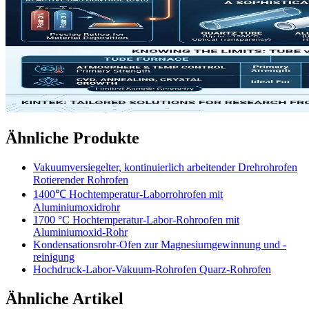
Ähnliche Produkte
Vakuumversiegelter, kontinuierlich arbeitender Drehrohrofen
Rotierender Rohrofen
1400℃ Hochtemperatur-Laborrohrofen mit
Aluminiumoxidrohr
1700 °C Hochtemperatur-Labor-Rohroofen mit
Aluminiumoxid-Rohr
Kondensationsrohr-Ofen zur Magnesiumgewinnung und -
reinigung
Hochdruck-Labor-Vakuum-Rohrofen Quarz-Rohrofen
Ähnliche Artikel