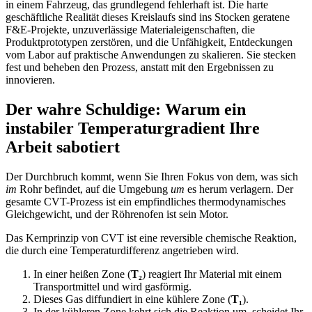
in einem Fahrzeug, das grundlegend fehlerhaft ist. Die harte
geschäftliche Realität dieses Kreislaufs sind ins Stocken geratene
F&E-Projekte, unzuverlässige Materialeigenschaften, die
Produktprototypen zerstören, und die Unfähigkeit, Entdeckungen
vom Labor auf praktische Anwendungen zu skalieren. Sie stecken
fest und beheben den Prozess, anstatt mit den Ergebnissen zu
innovieren.
Der wahre Schuldige: Warum ein
instabiler Temperaturgradient Ihre
Arbeit sabotiert
Der Durchbruch kommt, wenn Sie Ihren Fokus von dem, was sich
im
Rohr befindet, auf die Umgebung
um
es herum verlagern. Der
gesamte CVT-Prozess ist ein empfindliches thermodynamisches
Gleichgewicht, und der Röhrenofen ist sein Motor.
Das Kernprinzip von CVT ist eine reversible chemische Reaktion,
die durch eine Temperaturdifferenz angetrieben wird.
In einer heißen Zone (
T₂
) reagiert Ihr Material mit einem
Transportmittel und wird gasförmig.
Dieses Gas diffundiert in eine kühlere Zone (
T₁
).
In der kühleren Zone kehrt sich die Reaktion um, scheidet Ihr