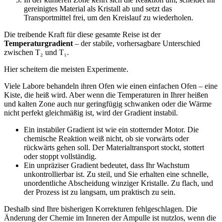
gereinigtes Material als Kristall ab und setzt das
Transportmittel frei, um den Kreislauf zu wiederholen.
Die treibende Kraft für diese gesamte Reise ist der
Temperaturgradient
– der stabile, vorhersagbare Unterschied
zwischen T₂ und T₁.
Hier scheitern die meisten Experimente.
Viele Labore behandeln ihren Ofen wie einen einfachen Ofen – eine
Kiste, die heiß wird. Aber wenn die Temperaturen in Ihrer heißen
und kalten Zone auch nur geringfügig schwanken oder die Wärme
nicht perfekt gleichmäßig ist, wird der Gradient instabil.
Ein instabiler Gradient ist wie ein stotternder Motor. Die
chemische Reaktion weiß nicht, ob sie vorwärts oder
rückwärts gehen soll. Der Materialtransport stockt, stottert
oder stoppt vollständig.
Ein unpräziser Gradient bedeutet, dass Ihr Wachstum
unkontrollierbar ist. Zu steil, und Sie erhalten eine schnelle,
unordentliche Abscheidung winziger Kristalle. Zu flach, und
der Prozess ist zu langsam, um praktisch zu sein.
Deshalb sind Ihre bisherigen Korrekturen fehlgeschlagen. Die
Änderung der Chemie im Inneren der Ampulle ist nutzlos, wenn die