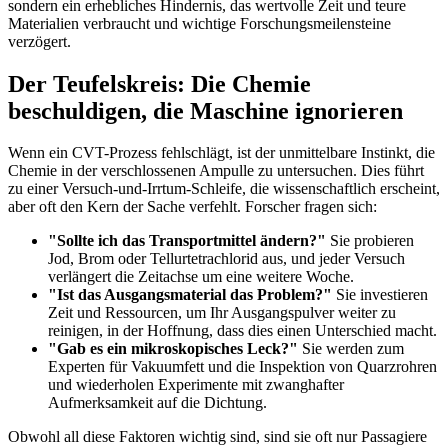
sondern ein erhebliches Hindernis, das wertvolle Zeit und teure
Materialien verbraucht und wichtige Forschungsmeilensteine
verzögert.
Der Teufelskreis: Die Chemie
beschuldigen, die Maschine ignorieren
Wenn ein CVT-Prozess fehlschlägt, ist der unmittelbare Instinkt, die
Chemie in der verschlossenen Ampulle zu untersuchen. Dies führt
zu einer Versuch-und-Irrtum-Schleife, die wissenschaftlich erscheint,
aber oft den Kern der Sache verfehlt. Forscher fragen sich:
"Sollte ich das Transportmittel ändern?"
Sie probieren
Jod, Brom oder Tellurtetrachlorid aus, und jeder Versuch
verlängert die Zeitachse um eine weitere Woche.
"Ist das Ausgangsmaterial das Problem?"
Sie investieren
Zeit und Ressourcen, um Ihr Ausgangspulver weiter zu
reinigen, in der Hoffnung, dass dies einen Unterschied macht.
"Gab es ein mikroskopisches Leck?"
Sie werden zum
Experten für Vakuumfett und die Inspektion von Quarzrohren
und wiederholen Experimente mit zwanghafter
Aufmerksamkeit auf die Dichtung.
Obwohl all diese Faktoren wichtig sind, sind sie oft nur Passagiere