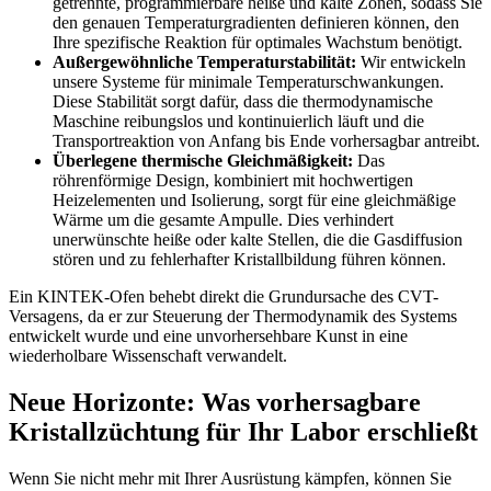
getrennte, programmierbare heiße und kalte Zonen, sodass Sie
den genauen Temperaturgradienten definieren können, den
Ihre spezifische Reaktion für optimales Wachstum benötigt.
Außergewöhnliche Temperaturstabilität:
Wir entwickeln
unsere Systeme für minimale Temperaturschwankungen.
Diese Stabilität sorgt dafür, dass die thermodynamische
Maschine reibungslos und kontinuierlich läuft und die
Transportreaktion von Anfang bis Ende vorhersagbar antreibt.
Überlegene thermische Gleichmäßigkeit:
Das
röhrenförmige Design, kombiniert mit hochwertigen
Heizelementen und Isolierung, sorgt für eine gleichmäßige
Wärme um die gesamte Ampulle. Dies verhindert
unerwünschte heiße oder kalte Stellen, die die Gasdiffusion
stören und zu fehlerhafter Kristallbildung führen können.
Ein KINTEK-Ofen behebt direkt die Grundursache des CVT-
Versagens, da er zur Steuerung der Thermodynamik des Systems
entwickelt wurde und eine unvorhersehbare Kunst in eine
wiederholbare Wissenschaft verwandelt.
Neue Horizonte: Was vorhersagbare
Kristallzüchtung für Ihr Labor erschließt
Wenn Sie nicht mehr mit Ihrer Ausrüstung kämpfen, können Sie