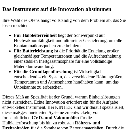
Das Instrument auf die Innovation abstimmen
Ihre Wahl des Ofens hängt vollständig von dem Problem ab, das Sie
lösen möchten.
Für Halbleiterreinheit
liegt der Schwerpunkt auf
Hochvakuumfähigkeit und ultrareiner Gaslieferung, um alle
Kontaminationsquellen zu eliminieren.
Für Batterieleistung
ist die Priorität die Erzielung großer,
gleichmäßiger Temperaturzonen und die Aufrechterhaltung
einer stabilen Inertgasatmosphäre für eine vollständige
Materialumwandlung.
Für die Grundlagenforschung
ist Vielseitigkeit
entscheidend – ein System, das verschiedene Röhrengrößen,
Temperaturen und Atmosphären handhaben kann, um das
Unbekannte zu erforschen.
Dieses Maß an Spezifität ist der Grund, warum Einheitslösungen
nicht ausreichen. Echte Innovation erfordert ein für die Aufgabe
entwickeltes Instrument. Bei KINTEK sind wir darauf spezialisiert,
diese maßgeschneiderten Systeme zu entwickeln, von
fortschrittlichen
CVD- und Vakuumöfen
für die
Halbleiterforschung bis hin zu robusten
Röhren- und
Drehrohröfen
für die Synthese von Batteriematerialien. Durch die