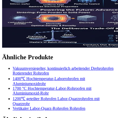
Ähnliche Produkte
Vakuumversiegelter, kontinuierlich arbeitender Drehrohrofen
Rotierender Rohrofen
1400℃ Hochtemperatur-Laborrohrofen mit
Aluminiumoxidrohr
1700 °C Hochtemperatur-Labor-Rohroofen mit
Aluminiumoxid-Rohr
1200℃ geteilter Rohrofen Labor-Quarzrohrofen mit
Quarzrohr
Vertikaler Labor-Quarz-Rohrofen Rohrofen