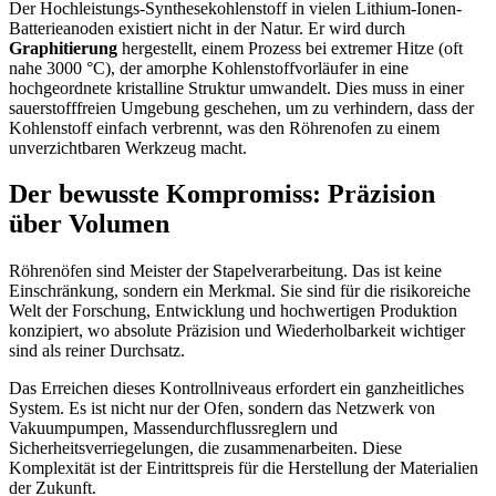
Der Hochleistungs-Synthesekohlenstoff in vielen Lithium-Ionen-
Batterieanoden existiert nicht in der Natur. Er wird durch
Graphitierung
hergestellt, einem Prozess bei extremer Hitze (oft
nahe 3000 °C), der amorphe Kohlenstoffvorläufer in eine
hochgeordnete kristalline Struktur umwandelt. Dies muss in einer
sauerstofffreien Umgebung geschehen, um zu verhindern, dass der
Kohlenstoff einfach verbrennt, was den Röhrenofen zu einem
unverzichtbaren Werkzeug macht.
Der bewusste Kompromiss: Präzision
über Volumen
Röhrenöfen sind Meister der Stapelverarbeitung. Das ist keine
Einschränkung, sondern ein Merkmal. Sie sind für die risikoreiche
Welt der Forschung, Entwicklung und hochwertigen Produktion
konzipiert, wo absolute Präzision und Wiederholbarkeit wichtiger
sind als reiner Durchsatz.
Das Erreichen dieses Kontrollniveaus erfordert ein ganzheitliches
System. Es ist nicht nur der Ofen, sondern das Netzwerk von
Vakuumpumpen, Massendurchflussreglern und
Sicherheitsverriegelungen, die zusammenarbeiten. Diese
Komplexität ist der Eintrittspreis für die Herstellung der Materialien
der Zukunft.