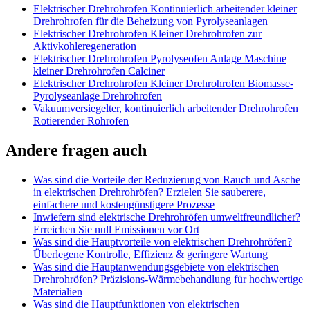
Elektrischer Drehrohrofen Kontinuierlich arbeitender kleiner
Drehrohrofen für die Beheizung von Pyrolyseanlagen
Elektrischer Drehrohrofen Kleiner Drehrohrofen zur
Aktivkohleregeneration
Elektrischer Drehrohrofen Pyrolyseofen Anlage Maschine
kleiner Drehrohrofen Calciner
Elektrischer Drehrohrofen Kleiner Drehrohrofen Biomasse-
Pyrolyseanlage Drehrohrofen
Vakuumversiegelter, kontinuierlich arbeitender Drehrohrofen
Rotierender Rohrofen
Andere fragen auch
Was sind die Vorteile der Reduzierung von Rauch und Asche
in elektrischen Drehrohröfen? Erzielen Sie sauberere,
einfachere und kostengünstigere Prozesse
Inwiefern sind elektrische Drehrohröfen umweltfreundlicher?
Erreichen Sie null Emissionen vor Ort
Was sind die Hauptvorteile von elektrischen Drehrohröfen?
Überlegene Kontrolle, Effizienz & geringere Wartung
Was sind die Hauptanwendungsgebiete von elektrischen
Drehrohröfen? Präzisions-Wärmebehandlung für hochwertige
Materialien
Was sind die Hauptfunktionen von elektrischen