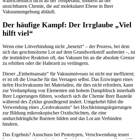
wahrscheinlich nicht an der Temperatur, sondern an der
unsichtbaren Chemie, die auf molekularer Ebene in Ihrer
Vakuumumgebung abläuft.
Der häufige Kampf: Der Irrglaube „Viel
hilft viel“
Wenn eine Lötverbindung nicht „benetzt“ – der Prozess, bei dem
sich das geschmolzene Lot auf dem Grundwerkstoff ausbreitet –, ist
die instinktive Reaktion oft, das Vakuum bis an die absolute Grenze
zu erhöhen oder die Haltezeit zu verlängern.
Dieser „Einheitsansatz“ für Vakuumniveaus ist nicht nur ineffizient;
er ist oft die Ursache für das Versagen selbst. Das Erzwingen eines
tiefen Hochvakuums bei Materialien, die dies nicht erfordern, kann
zur Verdampfung von Elementen mit hohem Dampfdruck innerhalb
Ihrer Legierungen führen, wodurch sich die Chemie Ihrer Bauteile
während des Zyklus grundlegend ändert. Umgekehrt führt die
Verwendung eines „Grobvakuums“ bei Hochleistungslegierungen
zur Bildung mikroskopischer Oxidschichten, die eine
undurchdringliche Barriere bilden und das Lot am Verbinden
hindern.
Das Ergebnis? Ausschuss bei Prototypen, Verschwendung teurer