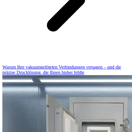
Warum Ihre vakuumgelöteten Verbindungen versagen – und die
präzise Drucklösung, die Ihnen bisher fehlte