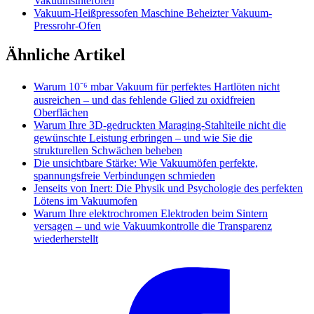
Vakuumsinterofen
Vakuum-Heißpressofen Maschine Beheizter Vakuum-
Pressrohr-Ofen
Ähnliche Artikel
Warum 10⁻⁶ mbar Vakuum für perfektes Hartlöten nicht
ausreichen – und das fehlende Glied zu oxidfreien
Oberflächen
Warum Ihre 3D-gedruckten Maraging-Stahlteile nicht die
gewünschte Leistung erbringen – und wie Sie die
strukturellen Schwächen beheben
Die unsichtbare Stärke: Wie Vakuumöfen perfekte,
spannungsfreie Verbindungen schmieden
Jenseits von Inert: Die Physik und Psychologie des perfekten
Lötens im Vakuumofen
Warum Ihre elektrochromen Elektroden beim Sintern
versagen – und wie Vakuumkontrolle die Transparenz
wiederherstellt