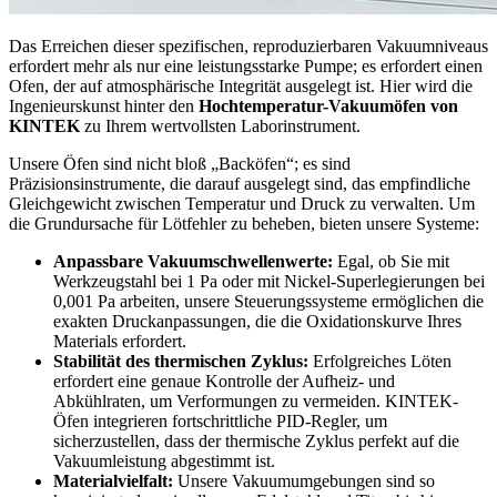
Das Erreichen dieser spezifischen, reproduzierbaren Vakuumniveaus
erfordert mehr als nur eine leistungsstarke Pumpe; es erfordert einen
Ofen, der auf atmosphärische Integrität ausgelegt ist. Hier wird die
Ingenieurskunst hinter den
Hochtemperatur-Vakuumöfen von
KINTEK
zu Ihrem wertvollsten Laborinstrument.
Unsere Öfen sind nicht bloß „Backöfen“; es sind
Präzisionsinstrumente, die darauf ausgelegt sind, das empfindliche
Gleichgewicht zwischen Temperatur und Druck zu verwalten. Um
die Grundursache für Lötfehler zu beheben, bieten unsere Systeme:
Anpassbare Vakuumschwellenwerte:
Egal, ob Sie mit
Werkzeugstahl bei 1 Pa oder mit Nickel-Superlegierungen bei
0,001 Pa arbeiten, unsere Steuerungssysteme ermöglichen die
exakten Druckanpassungen, die die Oxidationskurve Ihres
Materials erfordert.
Stabilität des thermischen Zyklus:
Erfolgreiches Löten
erfordert eine genaue Kontrolle der Aufheiz- und
Abkühlraten, um Verformungen zu vermeiden. KINTEK-
Öfen integrieren fortschrittliche PID-Regler, um
sicherzustellen, dass der thermische Zyklus perfekt auf die
Vakuumleistung abgestimmt ist.
Materialvielfalt:
Unsere Vakuumumgebungen sind so